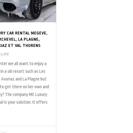
URY CAR RENTAL MEGEVE,
RCHEVEL, LA PLAGNE,
RIAZ ET VAL THORENS
 5, 2016
inter we all want to enjoy a
in a ski resort such as Les
, Avoriaz and La Plagne but
to get there on her own and
ly? The company MC Luxury
l is your solution. It offers