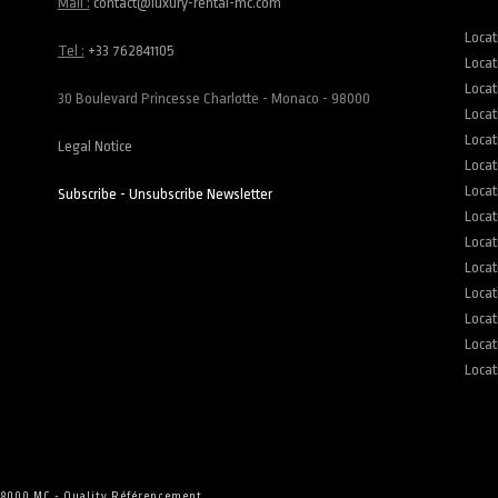
Mail :
contact@luxury-rental-mc.com
Locat
Tel :
+33 762841105
Locat
Locat
30 Boulevard Princesse Charlotte - Monaco - 98000
Locat
Locat
Legal Notice
Locat
Locat
Subscribe - Unsubscribe Newsletter
Locat
Locat
Locat
Locat
Locat
Locat
Locat
 98000 MC -
Quality Référencement