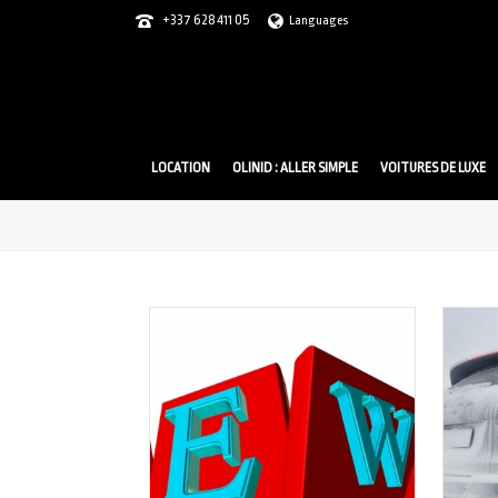
+337 628 411 05
Languages
LOCATION
OLINID : ALLER SIMPLE
VOITURES DE LUXE