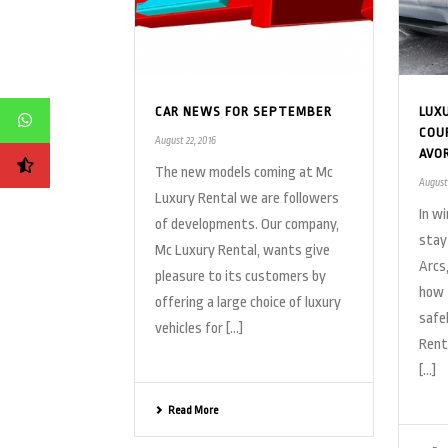
CAR NEWS FOR SEPTEMBER
LUX
COU
August 22, 2016
AVO
The new models coming at Mc
August
Luxury Rental we are followers
In w
of developments. Our company,
stay 
Mc Luxury Rental, wants give
Arcs
pleasure to its customers by
how 
offering a large choice of luxury
safe
vehicles for [...]
Renta
[...]
Read More